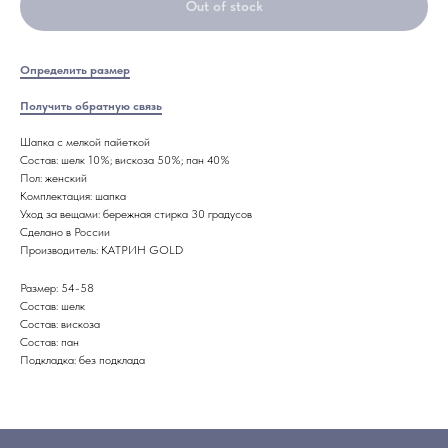
Out of stock
Определить размер
Получить обратную связь
Шапка с мелкой пайеткой
Состав: шелк 10%; вискоза 50%; пан 40%
Пол: женский
Комплектация: шапка
Уход за вещами: бережная стирка 30 градусов
Сделано в России
Производитель: КАТРИН GOLD
Размер: 54-58
Состав: шелк
Состав: вискоза
Состав: пан
Подкладка: без подклада