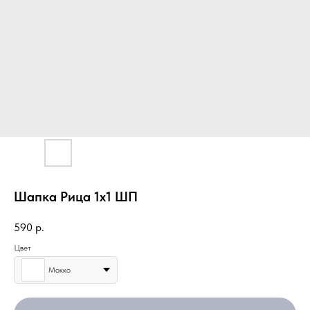
Шапка Рица 1х1 ШП
590
р.
Цвет
Мокко