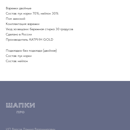
Варежки двойные
Состав: пух норки 70%; нейлон 30%
Пол: женский
Комплектация: варежки
Уход за вещами: бережная стирка 30 градусов
Сделано в России
Производитель: КАТРИН GOLD
Подкладка: без подклада (двойная)
Состав: пух норки
Состав: нейлон
ИП Власов Даниил Владимирович