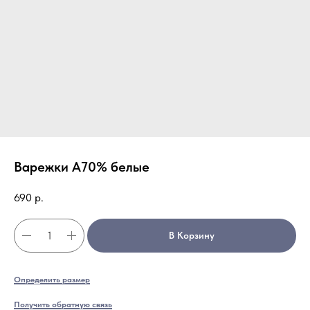
Варежки А70% белые
690
р.
В Корзину
Опр
еделить размер
Получить обратную связь