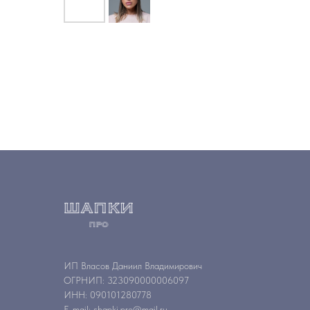
ИП Власов Даниил Владимирович
ОГРНИП: 323090000006097
ИНН: 090101280778
E-mail: shapki.pro@mail.ru