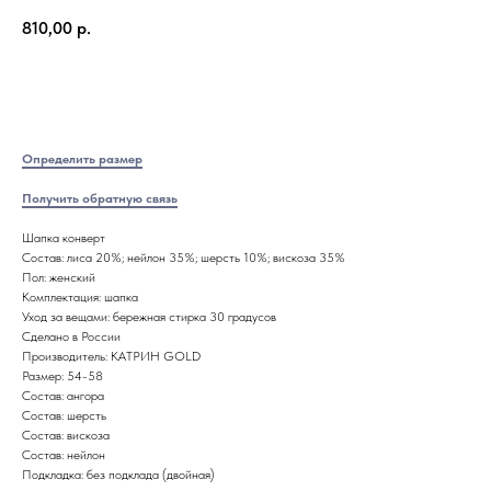
810,00
р.
В Корзину
Определить размер
Получить обратную связь
Шапка конверт
Состав: лиса 20%; нейлон 35%; шерсть 10%; вискоза 35%
Пол: женский
Комплектация: шапка
Уход за вещами: бережная стирка 30 градусов
Сделано в России
Производитель: КАТРИН GOLD
Размер: 54-58
Состав: ангора
Состав: шерсть
Состав: вискоза
Состав: нейлон
Подкладка: без подклада (двойная)