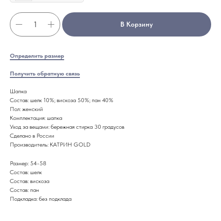
В Корзину
Определить размер
Получить обратную связь
Шапка
Состав: шелк 10%; вискоза 50%; пан 40%
Пол: женский
Комплектация: шапка
Уход за вещами: бережная стирка 30 градусов
Сделано в России
Производитель: КАТРИН GOLD
Размер: 54-58
Состав: шелк
Состав: вискоза
Состав: пан
Подкладка: без подклада