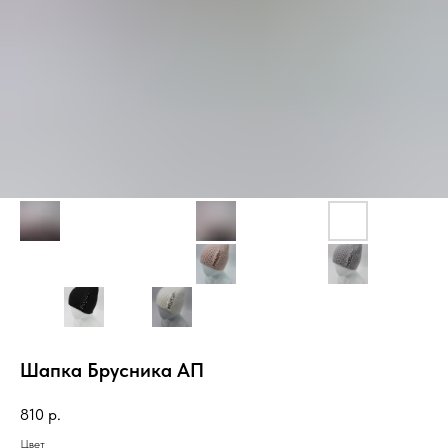
Шапка Брусника АП
810
р.
Цвет