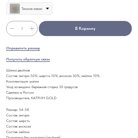
Темное какао
В Корзину
Определить размер
Получить обратную связь
Шапка двойная
Состав: ангора 50%; шерсть 10%; вискоза 30%; нейлон 10%
Комплектация: шапка
Уход за вещами: бережная стирка 30 градусов
Сделано в России
Производитель: КАТРИН GOLD
Размер: 54-58
Состав: ангора
Состав: шерсть
Состав: вискоза
Состав: нейлон
Подкладка: без подклада (двойная)