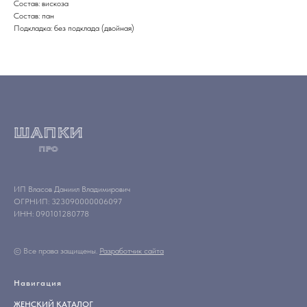
Состав: вискоза
Состав: пан
Подкладка: без подклада (двойная)
ИП Власов Даниил Владимирович
ОГРНИП: 323090000006097
ИНН: 090101280778
© Все права защищены.
Разработчик сайта
Навигация
ЖЕНСКИЙ КАТАЛОГ