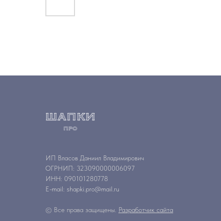
ИП Власов Даниил Владимирович
ОГРНИП: 323090000006097
ИНН: 090101280778
E-mail: shapki.pro@mail.ru
© Все права защищены.
Разработчик сайта