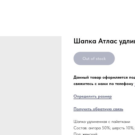
Шапка Атлас удли
Out of stock
Данный товар оформляется под
свяжитесь с нами по телефону
Определить размер
Получить обратную связь
Шапка удлиненная с пайетками
Состав: ангора 50%; шерсть 10%;
Пол: женский