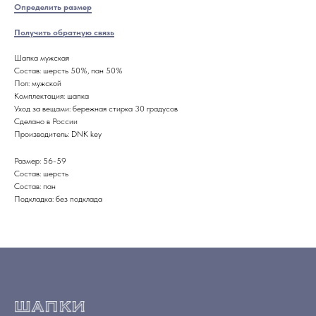
Определить размер
Получить обратную связь
Шапка мужская
Состав: шерсть 50%, пан 50%
Пол: мужской
Комплектация: шапка
Уход за вещами: бережная стирка 30 градусов
Сделано в России
Производитель: DNK key
Размер: 56-59
Состав: шерсть
Состав: пан
Подкладка: без подклада