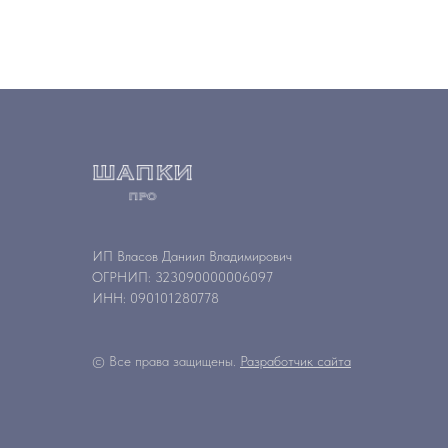
ИП Власов Даниил Владимирович
ОГРНИП: 323090000006097
ИНН: 090101280778
© Все права защищены.
Разработчик сайта